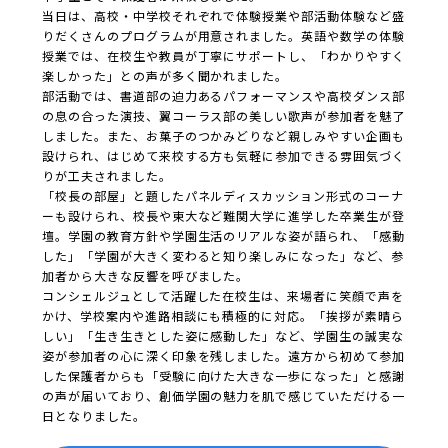
当日は、高校・中学校それぞれで体験授業や部活動体験など盛
りだくさんのプログラムが用意されました。英語や数学の体験
授業では、在校生や教員が丁寧にサポートし、「わかりやすく
楽しかった」との声が多く聞かれました。
部活動では、書道部の迫力あるパフォーマンスや高校ダンス部
の息の合った演技、翼コーラス部の美しい歌声が参加者を魅了
しました。また、お菓子のつかみどりなど親しみやすい企画も
設けられ、はじめて来校する方も気軽に参加できる雰囲気づく
りが工夫されました。
「校長の部屋」と題したパネルディスカッション形式のコーナ
ーも設けられ、校長や東大など難関大学に進学した卒業生が登
壇。学園の教育方針や学園生活のリアルな姿が語られ、「感動
した」「学園が大きく変わると知り楽しみになった」など、参
加者から大きな反響を呼びました。
コンシェルジュとして活躍した在校生は、来場者に笑顔で声を
かけ、学校案内や進路相談にも積極的に対応。「挨拶が素晴ら
しい」「生き生きとした姿に感動した」など、学園生の誠実な
姿が参加者の心に深く印象を残しました。遠方から初めて参加
した保護者からも「受験に向けた大きな一歩になった」と感謝
の声が届いており、創価学園の魅力を肌で感じていただける一
日となりました。