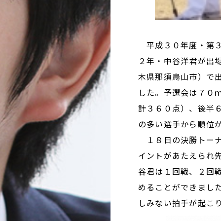
平成３０年度・第３
２年・中谷洋君が出
木県那須烏山市）で
した。予選会は７０
計３６０点）、後半
の多い選手から順位
１８日の決勝トーナ
イントがあたえられ
谷君は１回戦、２回
めることができまし
しみない拍手が起こ