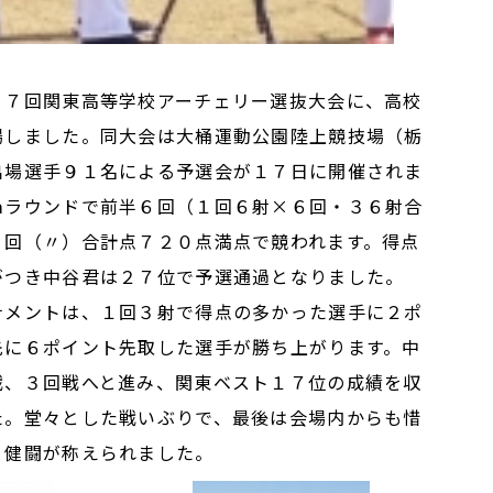
７回関東高等学校アーチェリー選抜大会に、高校
場しました。同大会は大桶運動公園陸上競技場（栃
出場選手９１名による予選会が１７日に開催されま
ｍラウンドで前半６回（１回６射×６回・３６射合
６回（〃）合計点７２０点満点で競われます。得点
がつき中谷君は２７位で予選通過となりました。
メントは、１回３射で得点の多かった選手に２ポ
先に６ポイント先取した選手が勝ち上がります。中
戦、３回戦へと進み、関東ベスト１７位の成績を収
た。堂々とした戦いぶりで、最後は会場内からも惜
り健闘が称えられました。