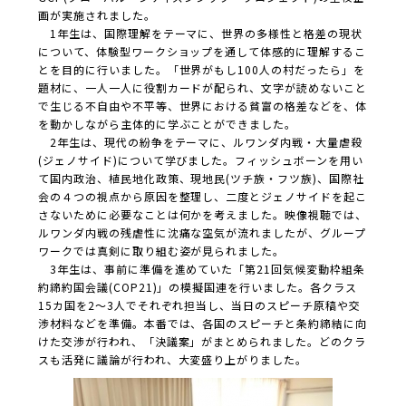
画が実施されました。
1年生は、国際理解をテーマに、世界の多様性と格差の現状
について、体験型ワークショップを通して体感的に理解するこ
とを目的に行いました。「世界がもし100人の村だったら」を
題材に、一人一人に役割カードが配られ、文字が読めないこと
で生じる不自由や不平等、世界における貧富の格差などを、体
を動かしながら主体的に学ぶことができました。
2年生は、現代の紛争をテーマに、ルワンダ内戦・大量虐殺
(ジェノサイド)について学びました。フィッシュボーンを用い
て国内政治、植民地化政策、現地民(ツチ族・フツ族)、国際社
会の４つの視点から原因を整理し、二度とジェノサイドを起こ
さないために必要なことは何かを考えました。映像視聴では、
ルワンダ内戦の残虐性に沈痛な空気が流れましたが、グループ
ワークでは真剣に取り組む姿が見られました。
3年生は、事前に準備を進めていた「第21回気候変動枠組条
約締約国会議(COP21)」の模擬国連を行いました。各クラス
15カ国を2〜3人でそれぞれ担当し、当日のスピーチ原稿や交
渉材料などを準備。本番では、各国のスピーチと条約締結に向
けた交渉が行われ、「決議案」がまとめられました。どのクラ
スも活発に議論が行われ、大変盛り上がりました。