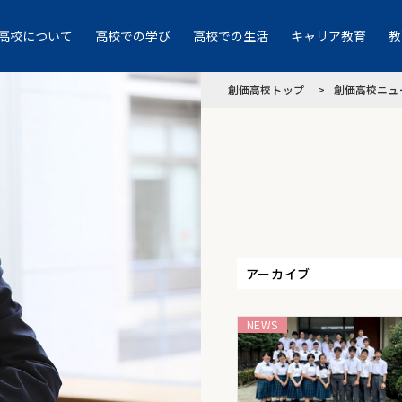
高校について
高校での学び
高校での生活
キャリア教育
教
創価高校トップ
創価高校ニュ
アーカイブ
NEWS