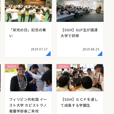
「栄光の日」記念の集
【SGH】GLP生が国連
い
大学で研修
2019.07.17
2019.06.25
NEWS
NEWS
フィリピン共和国 イー
【SGH】ＧＣＰを通し
スト大学 カピストラノ
て成長する学園生
看護学部長ご来校